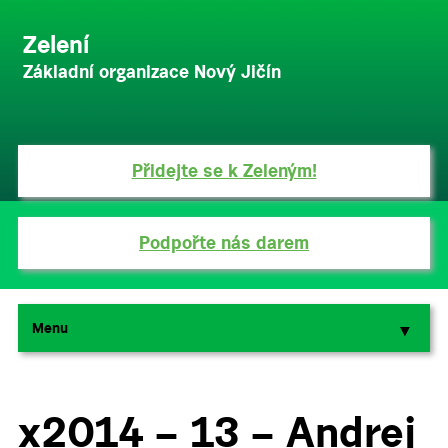
Zelení
Základní organizace Nový Jičín
Přidejte se k Zeleným!
Podpořte nás darem
Menu
▼
▼
x2014 – 13 – Andrej