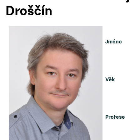
Droščín
▼
▼
Jméno
▼
▼
Věk
▼
Profese