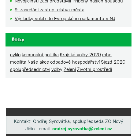
Novojičínští žáci představili Příběhy našich sousedů
9. zasedání zastupitelstva města
Výsledky voleb do Evropského parlamentu v NJ
Štítky
cyklo
komunální politika
Krajské volby 2020
mhd
mobilita
Naše akce
odpadové hospodářství
Sjezd 2020
spolupředsednictví
volby
Zelení
Životní prostředí
Kontakt: Ondřej Syrovátka, spolupředseda ZO Nový
Jičín | email:
ondrej.syrovatka@zeleni.cz