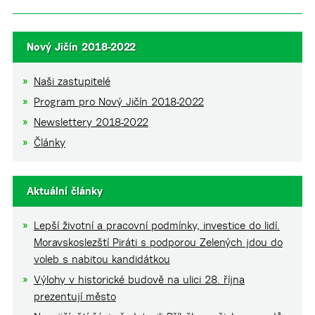
Nový Jičín 2018-2022
Naši zastupitelé
Program pro Nový Jičín 2018-2022
Newslettery 2018-2022
Články
Aktuální články
Lepší životní a pracovní podmínky, investice do lidí.
Moravskoslezští Piráti s podporou Zelených jdou do
voleb s nabitou kandidátkou
Výlohy v historické budově na ulici 28. října
prezentují město