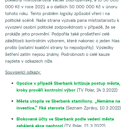
000 Kč v roce 2021 a o dalších 50 000 000 Kč v únoru
tohoto roku. Tento problém logicky způsobil vření i na
politické scéně. Naše strana vyzvala pana místostarostu k
vyvození osobní politické zodpovědnosti v případě, že se
prokáže jeho provinění. Podpořila také prošetření celé
záležitosti kontrolním výborem, které nakonec o jeden hlas
prošlo (ostatní koaliční strany to nepodpořily). Výsledky
šetření zatím nejsou známy. Podrobnosti o celé kauze
najdete v odkazech níže.
Související odkazy:
Opozice v případě Sberbank kritizuje postup města,
kroky prověří kontrolní výbor
(TV Polar, 24.3.2022)
Města utopila ve Sberbank stamiliony. „Nemáme na
investice,“ říká starosta
(Seznam Zprávy, 10.3.2022)
Blokované účty ve Sberbank podle vedení města
zahájené akce neohrozí
(TV Polar, 21.3.2022)