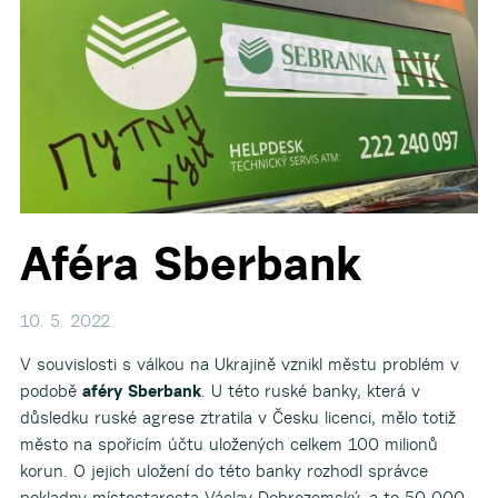
▼
▼
▼
▼
Aféra Sberbank
▼
10. 5. 2022
V souvislosti s válkou na Ukrajině vznikl městu problém v
podobě
aféry Sberbank
. U této ruské banky, která v
důsledku ruské agrese ztratila v Česku licenci, mělo totiž
město na spořicím účtu uložených celkem 100 milionů
korun. O jejich uložení do této banky rozhodl správce
pokladny místostarosta Václav Dobrozemský, a to 50 000