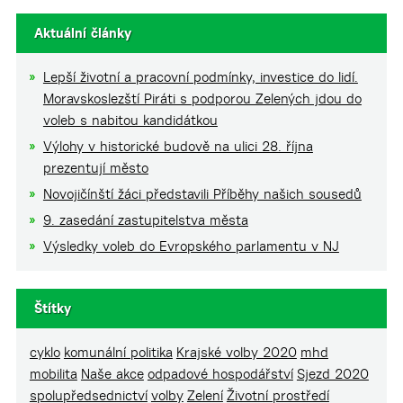
Aktuální články
Lepší životní a pracovní podmínky, investice do lidí.
Moravskoslezští Piráti s podporou Zelených jdou do
voleb s nabitou kandidátkou
Výlohy v historické budově na ulici 28. října
prezentují město
Novojičínští žáci představili Příběhy našich sousedů
9. zasedání zastupitelstva města
Výsledky voleb do Evropského parlamentu v NJ
Štítky
cyklo
komunální politika
Krajské volby 2020
mhd
mobilita
Naše akce
odpadové hospodářství
Sjezd 2020
spolupředsednictví
volby
Zelení
Životní prostředí