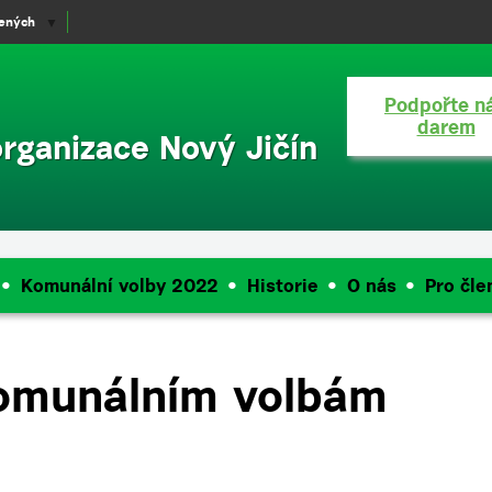
lených
▼
Podpořte n
darem
organizace Nový Jičín
Komunální volby 2022
Historie
O nás
Pro čle
omunálním volbám