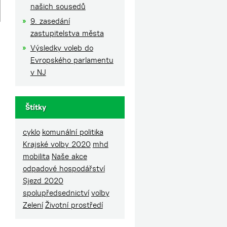
našich sousedů
9. zasedání
zastupitelstva města
Výsledky voleb do
Evropského parlamentu
v NJ
Štítky
cyklo
komunální politika
Krajské volby 2020
mhd
mobilita
Naše akce
odpadové hospodářství
Sjezd 2020
spolupředsednictví
volby
Zelení
Životní prostředí