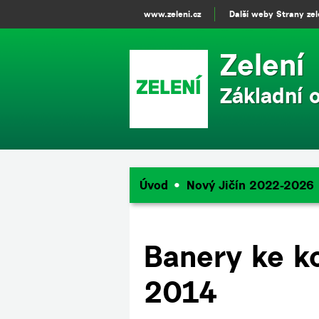
www.zeleni.cz
Další weby Strany ze
Zelení
Základní 
Úvod
Nový Jičín 2022-2026
Banery ke k
2014