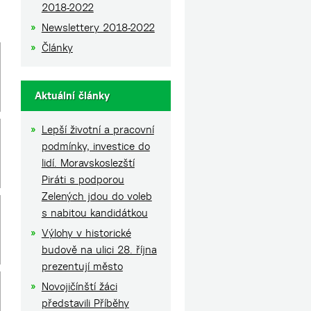
2018-2022
Newslettery 2018-2022
Články
Aktuální články
Lepší životní a pracovní
podmínky, investice do
lidí. Moravskoslezští
Piráti s podporou
Zelených jdou do voleb
s nabitou kandidátkou
Výlohy v historické
budově na ulici 28. října
prezentují město
Novojičínští žáci
představili Příběhy