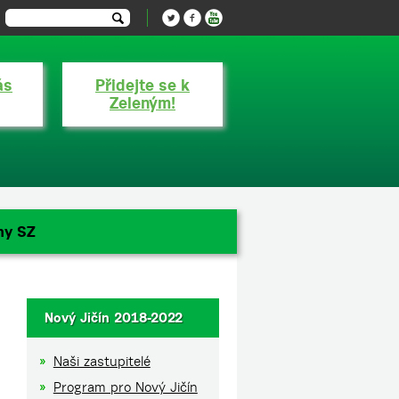
ás
Přidejte se k
Zeleným!
ny SZ
Nový Jičín 2018-2022
Naši zastupitelé
Program pro Nový Jičín