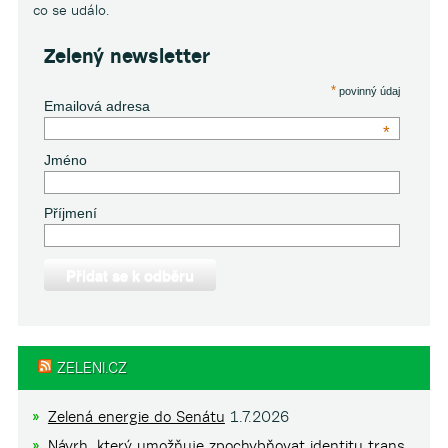
co se událo.
Zelený newsletter
*
povinný údaj
Emailová adresa
*
Jméno
Příjmení
ZELENI.CZ
Zelená energie do Senátu
1.7.2026
Návrh, který umožňuje zpochybňovat identitu trans