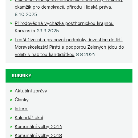
okamžik pro demokracii, přírodu i lidská práva.
8.10.2025
Přírodovědná vycházka posthornickou krajinou
Karvinska
23.9.2025
Lepší životní a pracovní podmínky, investice do lidí.
Moravskoslezští Piráti s podporou Zelených jdou do
voleb s nabitou kandidátkou
8.8.2024
RUBRIKY
Aktuální zprávy
Články
Interní
Kalendář akcí
Komunální volby 2014
Komunální volby 2018