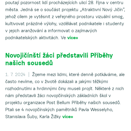
poutají pozornost lidí procházejících ulicí 28. října v centru
města. Jedná se o součást projektu „Atraktivní Nový Jičín”,
jehož cílem je vytěsnit z veřejného prostoru vizuální smog,
kultivovat prázdné výlohy, vzdělávat podnikatele i studenty
v jejich aranžování a informovat o zajímavých
podnikatelských aktivitách. Ve
více»
Novojičínští žáci představili Příběhy
našich sousedů
1. 7. 2024 |
Žijeme mezi lidmi, které denně potkáváme, ale
často nevíme, co v životě dokázali a jakými těžkými
rozhodnutími a hrdinnými činy museli projít. Některé z nich
nám představili žáci novojičínských základních škol v
projektu organizace Post Bellum Příběhy našich sousedů.
Ptali se 4 novojičínských pamětníků Pavla Wesselyho,
Stanislava Šuby, Karla Žižky
více»