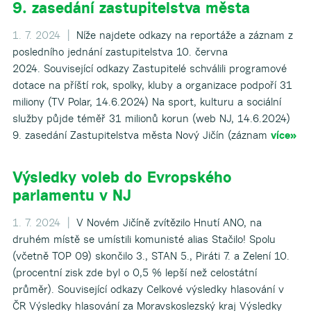
9. zasedání zastupitelstva města
1. 7. 2024 |
Níže najdete odkazy na reportáže a záznam z
posledního jednání zastupitelstva 10. června
2024. Související odkazy Zastupitelé schválili programové
dotace na příští rok, spolky, kluby a organizace podpoří 31
miliony (TV Polar, 14.6.2024) Na sport, kulturu a sociální
služby půjde téměř 31 milionů korun (web NJ, 14.6.2024)
9. zasedání Zastupitelstva města Nový Jičín (záznam
více»
Výsledky voleb do Evropského
parlamentu v NJ
1. 7. 2024 |
V Novém Jičíně zvítězilo Hnutí ANO, na
druhém místě se umístili komunisté alias Stačilo! Spolu
(včetně TOP 09) skončilo 3., STAN 5., Piráti 7. a Zelení 10.
(procentní zisk zde byl o 0,5 % lepší než celostátní
průměr). Související odkazy Celkové výsledky hlasování v
ČR Výsledky hlasování za Moravskoslezský kraj Výsledky