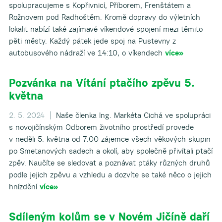
spolupracujeme s Kopřivnicí, Příborem, Frenštátem a
Rožnovem pod Radhoštěm. Kromě dopravy do výletních
lokalit nabízí také zajímavé víkendové spojení mezi těmito
pěti městy. Každý pátek jede spoj na Pustevny z
autobusového nádraží ve 14:10, o víkendech
více»
Pozvánka na Vítání ptačího zpěvu 5.
května
2. 5. 2024 |
Naše členka Ing. Markéta Cichá ve spolupráci
s novojičínským Odborem životního prostředí provede
v neděli 5. května od 7:00 zájemce všech věkových skupin
po Smetanových sadech a okolí, aby společně přivítali ptačí
zpěv. Naučíte se sledovat a poznávat ptáky různých druhů
podle jejich zpěvu a vzhledu a dozvíte se také něco o jejich
hnízdění
více»
Sdíleným kolům se v Novém Jičíně daří