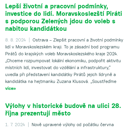
Lepší životní a pracovní podmínky,
▼
investice do lidí. Moravskoslezští Piráti
s podporou Zelených jdou do voleb s
▼
nabitou kandidátkou
8. 8. 2024 |
Ostrava – Zlepšit pracovní a životní podmínky
▼
lidí v Moravskoslezském kraji. To je zásadní bod programu
Pirátů do krajských voleb Moravskoslezského kraje 2024.
▼
„Chceme rozpumpovat lokální ekonomiku, podpořit aktivitu
místních lidí, investovat do vzdělání a infrastruktury,”
uvedla při představení kandidátky Pirátů jejich lídryně a
▼
kandidátka na hejtmanku Zuzana Klusová. „Soustřeďme
více»
Výlohy v historické budově na ulici 28.
října prezentují město
1. 7. 2024 |
Nově upravené výlohy od počátku června