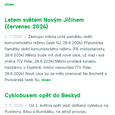
více»
Letem světem Novým Jičínem
(červenec 2024)
1. 7. 2024 |
Zástupci města uctili památku obětí
komunistického režimu (web NJ, 28.6.2024) Připomínka
Památky obětí komunistického režimu (FB místostarosty,
28.6.2024) Město bude mít dvě nové ulice, už mají i svá
jména (TV Polar, 28.6.2024) Město prodává bývalou
hasičárnu v Kojetíně, místní nesouhlasí (TV Polar,
28.6.2024) Nové ulice by se měly jmenovat Na Bochetě a
Pivovarská (web NJ,
více»
Cyklobusem opět do Beskyd
2. 5. 2024 |
Od 1. května opět jezdí oblíbený cyklobus na
Pustevny, Bílou a Bumbálku, na jehož provozu