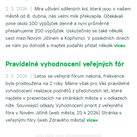
2. 5. 2024 |
Míra užívání sdílených kol, která jsou v našem
městě od 8. dubna, nás velmi mile překvapila. Očekávali
jsme okolo 100 výpůjček denně a nyní průměrně
přesahujeme 200 výpůjček. Uskutečnilo se také několik
cest mezi Novým Jičínem a Kopřivnicí. V posledních dnech
se nám po dohodě s majiteli podařilo přidat několik
více»
Pravidelné vyhodnocení veřejných fór
2. 5. 2024 |
Letos se veřejné fórum nekoná, frekvence
byla prodloužena na 2 roky. Máme však pro Vás pravidelné
vyhodnocení realizace podnětů z předchozích let, které
najdete v prezentacích na stránkách města s v odkazech
níže. Související odkazy Vyhodnocení priorit z veřejného
fóra v Novém Jičíně (web města, 25.4.2024) Stránka s
veřejnými fóry (web Zdravého města)
více»