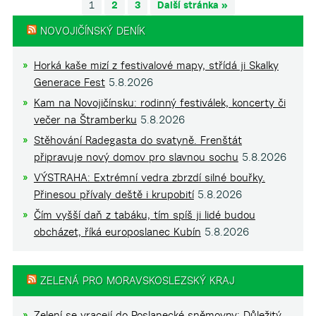
1
2
3
Další stránka »
NOVOJIČÍNSKÝ DENÍK
Horká kaše mizí z festivalové mapy, střídá ji Skalky
Generace Fest
5.8.2026
Kam na Novojičínsku: rodinný festiválek, koncerty či
večer na Štramberku
5.8.2026
Stěhování Radegasta do svatyně. Frenštát
připravuje nový domov pro slavnou sochu
5.8.2026
VÝSTRAHA: Extrémní vedra zbrzdí silné bouřky.
Přinesou přívaly deště i krupobití
5.8.2026
Čím vyšší daň z tabáku, tím spíš ji lidé budou
obcházet, říká europoslanec Kubín
5.8.2026
ZELENÁ PRO MORAVSKOSLEZSKÝ KRAJ
Zelení se vracejí do Poslanecké sněmovny: Důležitý