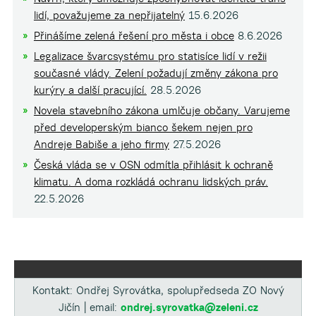
lidí, považujeme za nepřijatelný
15.6.2026
Přinášíme zelená řešení pro města i obce
8.6.2026
Legalizace švarcsystému pro statisíce lidí v režii
současné vlády. Zelení požadují změny zákona pro
kurýry a další pracující.
28.5.2026
Novela stavebního zákona umlčuje občany. Varujeme
před developerským bianco šekem nejen pro
Andreje Babiše a jeho firmy
27.5.2026
Česká vláda se v OSN odmítla přihlásit k ochraně
klimatu. A doma rozkládá ochranu lidských práv.
22.5.2026
Kontakt: Ondřej Syrovátka, spolupředseda ZO Nový
Jičín | email:
ondrej.syrovatka@zeleni.cz