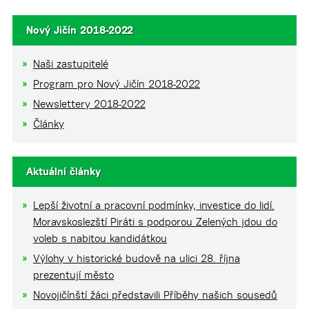
Nový Jičín 2018-2022
Naši zastupitelé
Program pro Nový Jičín 2018-2022
Newslettery 2018-2022
Články
Aktuální články
Lepší životní a pracovní podmínky, investice do lidí.
Moravskoslezští Piráti s podporou Zelených jdou do
voleb s nabitou kandidátkou
Výlohy v historické budově na ulici 28. října
prezentují město
Novojičínští žáci představili Příběhy našich sousedů