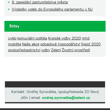
9. zasedání zastupitelstva města
Výsledky voleb do Evropského parlamentu v NJ
Štítky
cyklo
komunální politika
Krajské volby 2020
mhd
mobilita
Naše akce
odpadové hospodářství
Sjezd 2020
spolupředsednictví
volby
Zelení
Životní prostředí
Kontakt: Ondřej Syrovátka, spolupředseda ZO Nový
Jičín | email:
ondrej.syrovatka@zeleni.cz