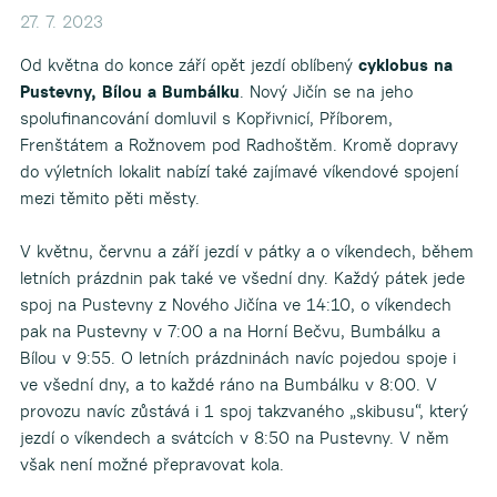
27. 7. 2023
Od května do konce září opět jezdí oblíbený
cyklobus na
Pustevny, Bílou a Bumbálku
. Nový Jičín se na jeho
spolufinancování domluvil s Kopřivnicí, Příborem,
Frenštátem a Rožnovem pod Radhoštěm. Kromě dopravy
do výletních lokalit nabízí také zajímavé víkendové spojení
mezi těmito pěti městy.
V květnu, červnu a září jezdí v pátky a o víkendech, během
letních prázdnin pak také ve všední dny. Každý pátek jede
spoj na Pustevny z Nového Jičína ve 14:10, o víkendech
pak na Pustevny v 7:00 a na Horní Bečvu, Bumbálku a
Bílou v 9:55. O letních prázdninách navíc pojedou spoje i
ve všední dny, a to každé ráno na Bumbálku v 8:00. V
provozu navíc zůstává i 1 spoj takzvaného „skibusu“, který
jezdí o víkendech a svátcích v 8:50 na Pustevny. V něm
však není možné přepravovat kola.