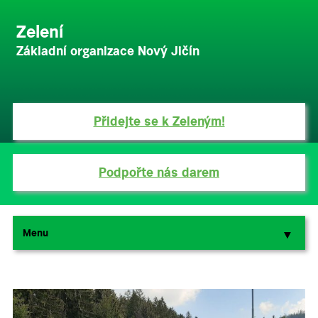
Zelení
Základní organizace Nový Jičín
Přidejte se k Zeleným!
Podpořte nás darem
Menu
▼
▼