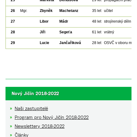
25
Markéta
Dendišová
29 let
propagační pracovn
26
Mgr.
Zbyněk
Machetanz
35 let
učitel
27
Libor
Mádr
48 let
strojírenský dělník
28
Jiři
Segeťa
61 let
vrátný
29
Lucie
Jančařiková
28 let
OSVČ v oboru masér
Nový Jičín 2018-2022
Naši zastupitelé
Program pro Nový Jičín 2018-2022
Newslettery 2018-2022
Články