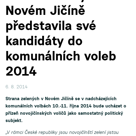
Novém Jičíně
▼
představila své
▼
kandidáty do
▼
komunálních voleb
▼
2014
▼
6. 8. 2014
Strana zelených v Novém Jičíně se v nadcházejících
komunálních volbách 10.-11. října 2014 bude ucházet o
přízeň novojičínských voličů jako samostatný politický
subjekt.
„V rámci České republiky jsou novojičínští zelení jistou