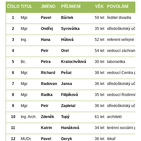
ČÍSLO
TITUL
JMÉNO
PŘÍJMENÍ
VĚK
POVOLÁNÍ
1
Mgr.
Pavel
Bártek
59 let
ředitel divadla
2
Mgr.
Ondřej
Syrovátka
35 let
středoškolský učitel
3
Ing.
Hana
Hůlová
52 let
referent veřejné sp
4
Petr
Orel
54 let
vedoucí záchranné 
5
Bc.
Petra
Kratochvílová
30 let
laborantka
6
Mgr.
Richard
Pešat
38 let
vedoucí Centra pro 
7
Mgr.
Radovan
Jansa
36 let
středoškolský učitel
8
Mgr.
Radka
Filipíková
35 let
vedoucí Rodinného 
9
Mgr.
Petr
Zapletal
36 let
středoškolský učitel
10
Ing. Arch.
Zdeněk
Tupý
61 let
architekt
11
Katrin
Hanáková
34 let
terénní sociální pr
12
MUDr.
Pavel
Geryk
36 let
lékař