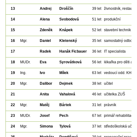
13
Andrej
Droščín
39 let
živnostník, restaura
14
Alena
Svobodová
51 let
produkční
15
Zdeněk
Knápek
52 let
stavební technik
16
Mgr.
Daniel
Kletenský
35 let
samostatný odborný
17
Radek
Hanák Ficbauer
36 let
IT specialista
18
MUDr.
Eva
Syrovátková
56 let
lékařka pro děti a d
19
Ing.
Ivo
Mílek
63 let
vedoucí odd. KHS
20
Mgr.
Dalibor
Dejmek
38 let
učitel
21
Anita
Vahalová
46 let
učitelka ZUŠ
22
Mgr.
Matěj
Bártek
31 let
právník
23
MUDr.
Josef
Pech
67 let
primář rehabilitační
24
Mgr.
Simona
Tylová
37 let
středoškolská učite