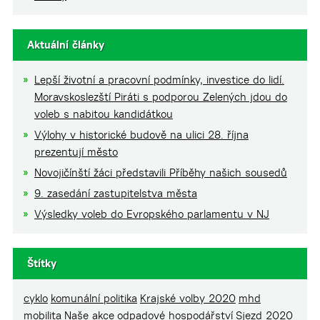
Aktuální články
Lepší životní a pracovní podmínky, investice do lidí.
Moravskoslezští Piráti s podporou Zelených jdou do
voleb s nabitou kandidátkou
Výlohy v historické budově na ulici 28. října
prezentují město
Novojičínští žáci představili Příběhy našich sousedů
9. zasedání zastupitelstva města
Výsledky voleb do Evropského parlamentu v NJ
Štítky
cyklo
komunální politika
Krajské volby 2020
mhd
mobilita
Naše akce
odpadové hospodářství
Sjezd 2020