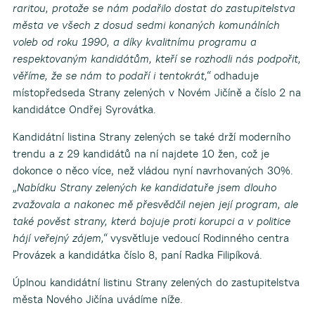
raritou, protože se nám podařilo dostat do zastupitelstva
města ve všech z dosud sedmi konaných komunálních
voleb od roku 1990, a díky kvalitnímu programu a
respektovaným kandidátům, kteří se rozhodli nás podpořit,
věříme, že se nám to podaří i tentokrát,“
odhaduje
místopředseda Strany zelených v Novém Jičíně a číslo 2 na
kandidátce Ondřej Syrovátka.
Kandidátní listina Strany zelených se také drží moderního
trendu a z 29 kandidátů na ní najdete 10 žen, což je
dokonce o něco více, než vládou nyní navrhovaných 30%.
„Nabídku Strany zelených ke kandidatuře jsem dlouho
zvažovala a nakonec mě přesvědčil nejen její program, ale
také pověst strany, která bojuje proti korupci a v politice
hájí veřejný zájem,“
vysvětluje vedoucí Rodinného centra
Provázek a kandidátka číslo 8, paní Radka Filipíková.
Úplnou kandidátní listinu Strany zelených do zastupitelstva
města Nového Jičína uvádíme níže.