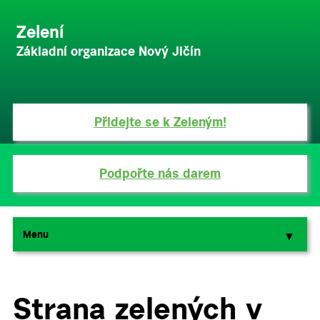
Zelení
Základní organizace Nový Jičín
Přidejte se k Zeleným!
Podpořte nás darem
Menu
▼
▼
Strana zelených v