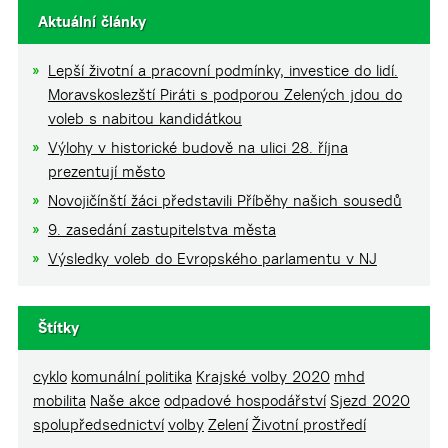
Aktuální články
Lepší životní a pracovní podmínky, investice do lidí.
Moravskoslezští Piráti s podporou Zelených jdou do
voleb s nabitou kandidátkou
Výlohy v historické budově na ulici 28. října
prezentují město
Novojičínští žáci představili Příběhy našich sousedů
9. zasedání zastupitelstva města
Výsledky voleb do Evropského parlamentu v NJ
Štítky
cyklo
komunální politika
Krajské volby 2020
mhd
mobilita
Naše akce
odpadové hospodářství
Sjezd 2020
spolupředsednictví
volby
Zelení
Životní prostředí