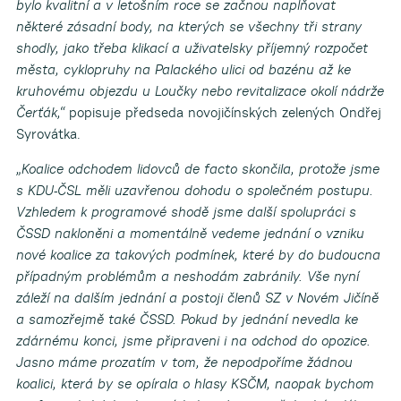
bylo kvalitní a v letošním roce se začnou naplňovat
některé zásadní body, na kterých se všechny tři strany
shodly, jako třeba klikací a uživatelsky příjemný rozpočet
města, cyklopruhy na Palackého ulici od bazénu až ke
kruhovému objezdu u Loučky nebo revitalizace okolí nádrže
Čerťák,“
popisuje předseda novojičínských zelených Ondřej
Syrovátka.
„Koalice odchodem lidovců de facto skončila, protože jsme
s KDU-ČSL měli uzavřenou dohodu o společném postupu.
Vzhledem k programové shodě jsme další spolupráci s
ČSSD nakloněni a momentálně vedeme jednání o vzniku
nové koalice za takových podmínek, které by do budoucna
případným problémům a neshodám zabránily. Vše nyní
záleží na dalším jednání a postoji členů SZ v Novém Jičíně
a samozřejmě také ČSSD. Pokud by jednání nevedla ke
zdárnému konci, jsme připraveni i na odchod do opozice.
Jasno máme prozatím v tom, že nepodpoříme žádnou
koalici, která by se opírala o hlasy KSČM, naopak bychom