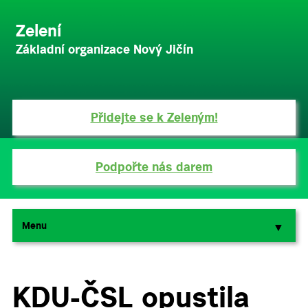
Zelení
Základní organizace Nový Jičín
Přidejte se k Zeleným!
Podpořte nás darem
Menu
▼
▼
KDU-ČSL opustila