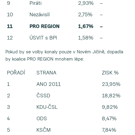
9
Piráti
2,93%
–
10
Nezávislí
2,75%
–
11
PRO REGION
1,67%
–
12
ÚSVIT s BPI
1,58%
–
Pokud by se volby konaly pouze v Novém Jičíně, dopadla
by koalice PRO REGION mnohem lépe:
POŘADÍ
STRANA
ZISK %
1
ANO 2011
23,95%
2
ČSSD
18,82%
3
KDU-ČSL
9,82%
4
ODS
8,47%
5
KSČM
7,84%