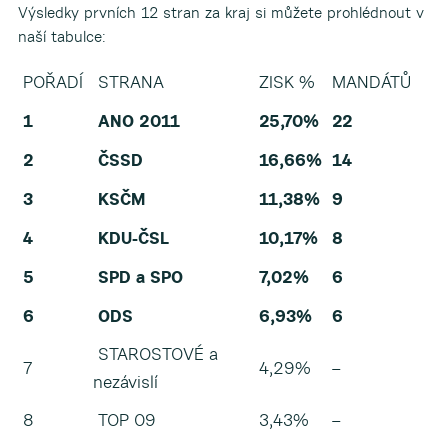
Výsledky prvních 12 stran za kraj si můžete prohlédnout v
naší tabulce:
POŘADÍ
STRANA
ZISK %
MANDÁTŮ
1
ANO 2011
25,70%
22
2
ČSSD
16,66%
14
3
KSČM
11,38%
9
4
KDU-ČSL
10,17%
8
5
SPD a SPO
7,02%
6
6
ODS
6,93%
6
STAROSTOVÉ a
7
4,29%
–
nezávislí
8
TOP 09
3,43%
–