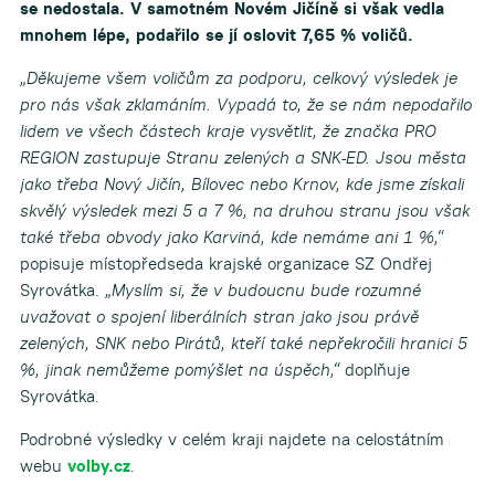
se nedostala. V samotném Novém Jičíně si však vedla
mnohem lépe, podařilo se jí oslovit 7,65 % voličů.
„Děkujeme všem voličům za podporu, celkový výsledek je
pro nás však zklamáním. Vypadá to, že se nám nepodařilo
lidem ve všech částech kraje vysvětlit, že značka PRO
REGION zastupuje Stranu zelených a SNK-ED. Jsou města
jako třeba Nový Jičín, Bílovec nebo Krnov, kde jsme získali
skvělý výsledek mezi 5 a 7 %, na druhou stranu jsou však
také třeba obvody jako Karviná, kde nemáme ani 1 %,“
popisuje místopředseda krajské organizace SZ Ondřej
Syrovátka.
„Myslím si, že v budoucnu bude rozumné
uvažovat o spojení liberálních stran jako jsou právě
zelených, SNK nebo Pirátů, kteří také nepřekročili hranici 5
%, jinak nemůžeme pomýšlet na úspěch,“
doplňuje
Syrovátka.
Podrobné výsledky v celém kraji najdete na celostátním
webu
volby.cz
.