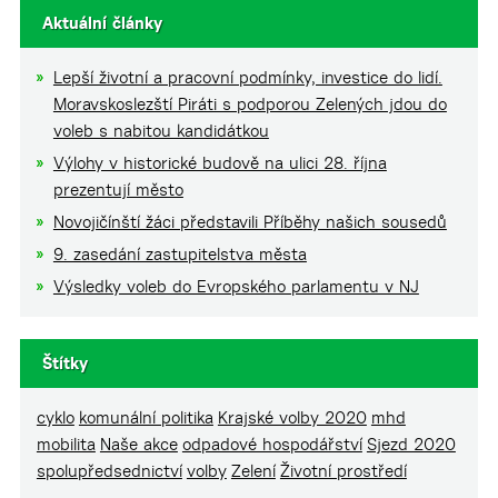
Aktuální články
Lepší životní a pracovní podmínky, investice do lidí.
Moravskoslezští Piráti s podporou Zelených jdou do
voleb s nabitou kandidátkou
Výlohy v historické budově na ulici 28. října
prezentují město
Novojičínští žáci představili Příběhy našich sousedů
9. zasedání zastupitelstva města
Výsledky voleb do Evropského parlamentu v NJ
Štítky
cyklo
komunální politika
Krajské volby 2020
mhd
mobilita
Naše akce
odpadové hospodářství
Sjezd 2020
spolupředsednictví
volby
Zelení
Životní prostředí