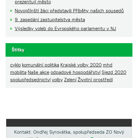
prezentují město
Novojičínští žáci představili Příběhy našich sousedů
9. zasedání zastupitelstva města
Výsledky voleb do Evropského parlamentu v NJ
Štítky
cyklo
komunální politika
Krajské volby 2020
mhd
mobilita
Naše akce
odpadové hospodářství
Sjezd 2020
spolupředsednictví
volby
Zelení
Životní prostředí
Kontakt: Ondřej Syrovátka, spolupředseda ZO Nový