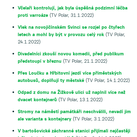
Včelaři kontrolují, jak byla úspěšná podzimní léčba
proti varroáze
(TV Polar, 31.1.2022)
Vlek na novojičínském Svinci se rozjel po čtyřech
letech a mohl by být v provozu celý rok
(TV Polar,
24.1.2022)
Divadelníci zkouší novou komedii, před publikum
předstoupí v březnu
(TV Polar, 21.1.2022)
Přes Loučku a Hřbitovní jezdí více příměstských
autobusů, doplňují ty městské
(TV Polar, 14.1.2022)
Odpad z domu na Žižkově ulici už naplnil více než
dvacet kontejnerů
(TV Polar, 13.1.2022)
Stromy na náměstí památkáři neschválili, nevadí jim
ale varianta s kontejnery
(TV Polar, 3.1.2022)
V bartošovické záchranné stanici přijímali nejčastěji