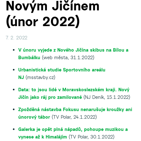
Novým Jičínem
(únor 2022)
7. 2. 2022
V únoru vyjede z Nového Jičína skibus na Bílou a
Bumbálku
(web města, 31.1.2022)
Urbanistická studie Sportovního areálu
NJ
(msstavby.cz)
Data: to jsou lidé v Moravskoslezském kraji. Nový
Jičín jako ráj pro zamilované
(NJ Deník, 15.1.2022)
Zpožděná nástavba Fokusu nenarušuje kroužky ani
únorový tábor
(TV Polar, 24.1.2022)
Galerka je opět plná nápadů, pohoupe muzikou a
vynese až k Himalájím
(TV Polar, 30.1.2022)