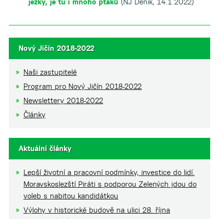
ježky, je tu i mnoho ptáků
(NJ Deník, 14.1.2022)
Nový Jičín 2018-2022
Naši zastupitelé
Program pro Nový Jičín 2018-2022
Newslettery 2018-2022
Články
Aktuální články
Lepší životní a pracovní podmínky, investice do lidí.
Moravskoslezští Piráti s podporou Zelených jdou do
voleb s nabitou kandidátkou
Výlohy v historické budově na ulici 28. října