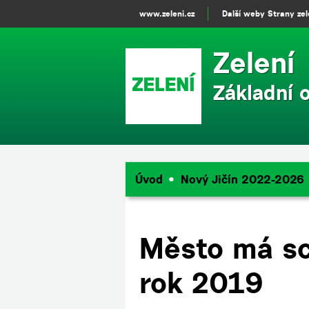
www.zeleni.cz
Další weby Strany ze
Zelení
Základní 
Úvod
Nový Jičín 2022-2026
Město má sc
rok 2019