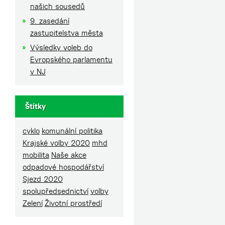
našich sousedů
9. zasedání
zastupitelstva města
Výsledky voleb do
Evropského parlamentu
v NJ
Štítky
cyklo
komunální politika
Krajské volby 2020
mhd
mobilita
Naše akce
odpadové hospodářství
Sjezd 2020
spolupředsednictví
volby
Zelení
Životní prostředí