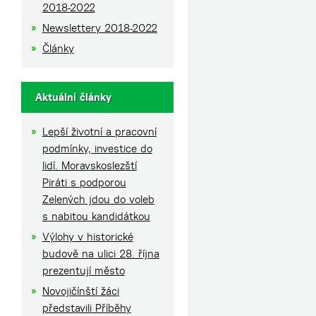
2018-2022
Newslettery 2018-2022
Články
Aktuální články
Lepší životní a pracovní
podmínky, investice do
lidí. Moravskoslezští
Piráti s podporou
Zelených jdou do voleb
s nabitou kandidátkou
Výlohy v historické
budově na ulici 28. října
prezentují město
Novojičínští žáci
představili Příběhy