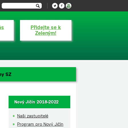
ás
Přidejte se k
Zeleným!
ny SZ
Nový Jičín 2018-2022
Naši zastupitelé
Program pro Nový Jičín