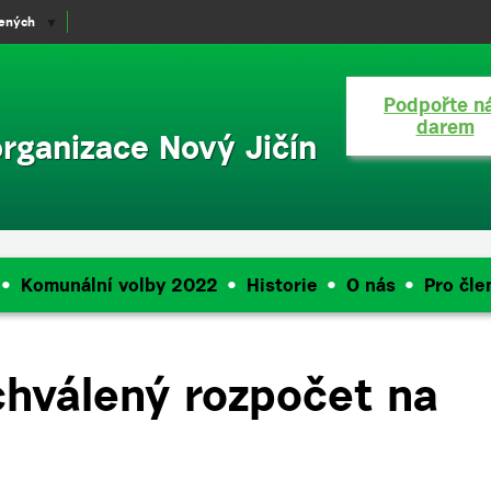
lených
▼
Podpořte n
darem
organizace Nový Jičín
Komunální volby 2022
Historie
O nás
Pro čle
hválený rozpočet na