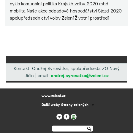
cyklo
komunální politika
Krajské volby 2020
mhd
mobilita
Naše akce
odpadové hospodářství
Sjezd 2020
spolupředsednictví
volby
Zelení
Životní prostředí
Kontakt: Ondřej Syrovátka, spolupředseda ZO Nový
Jičín | email:
ondrej.syrovatka@zeleni.cz
www.zeleni.cz
Další weby Strany zelených
▼