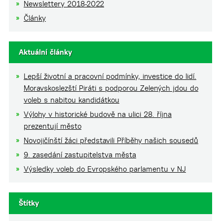
Newslettery 2018-2022
Články
Aktuální články
Lepší životní a pracovní podmínky, investice do lidí.
Moravskoslezští Piráti s podporou Zelených jdou do
voleb s nabitou kandidátkou
Výlohy v historické budově na ulici 28. října
prezentují město
Novojičínští žáci představili Příběhy našich sousedů
9. zasedání zastupitelstva města
Výsledky voleb do Evropského parlamentu v NJ
Štítky