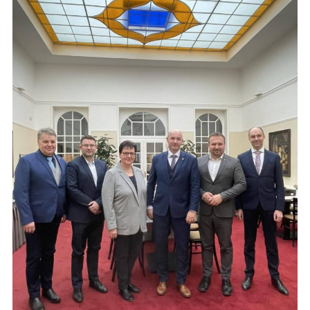
▼
▼
▼
▼
▼