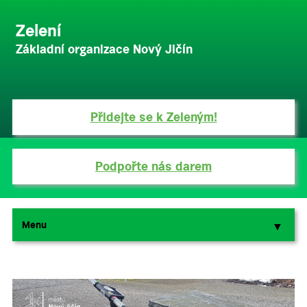
Zelení
Základní organizace Nový Jičín
Přidejte se k Zeleným!
Podpořte nás darem
Menu
▼
▼