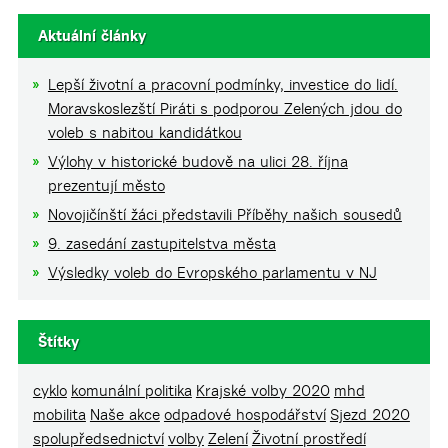
Aktuální články
Lepší životní a pracovní podmínky, investice do lidí.
Moravskoslezští Piráti s podporou Zelených jdou do
voleb s nabitou kandidátkou
Výlohy v historické budově na ulici 28. října
prezentují město
Novojičínští žáci představili Příběhy našich sousedů
9. zasedání zastupitelstva města
Výsledky voleb do Evropského parlamentu v NJ
Štítky
cyklo
komunální politika
Krajské volby 2020
mhd
mobilita
Naše akce
odpadové hospodářství
Sjezd 2020
spolupředsednictví
volby
Zelení
Životní prostředí