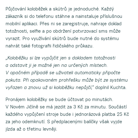
Půjčování koloběžek a skútrů je jednoduché. Každý
zákazník si do telefonu stáhne a nainstaluje příslušnou
mobilní aplikaci. Přes ni se zaregistruje, nahraje doklad
totožnosti, selfie a po obdržení potvrzovací sms může
vyrazit. Pro využívání skútrů bude nutné do systému
nahrát také fotografii řidičského průkazu.
„Koloběžku si lze vypůjčit jen s dokladem totožnosti
a odstavit ji je možné jen na určených místech.
V opačném případě se uživateli automaticky připočte
pokuta. Při opakovaném prohřešku může být ze systému
vyřazen a znovu už si koloběžku nepůjčí,“
doplnil Kuchta.
Pronájem koloběžky se bude účtovat po minutách.
V Novém Jičíně se má jezdit za 3 Kč za minutu. Součástí
každého vypůjčení stroje bude i jednorázová platba 25 Kč
za jeho odemknutí. S předplacenými balíčky však vyjde
jízda až o třetinu levněji.