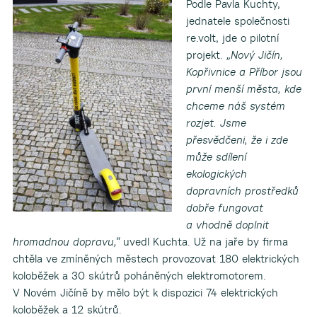
Podle Pavla Kuchty,
jednatele společnosti
re.volt, jde o pilotní
projekt.
„Nový Jičín,
Kopřivnice a Příbor jsou
první menší města, kde
chceme náš systém
rozjet. Jsme
přesvědčeni, že i zde
může sdílení
ekologických
dopravních prostředků
dobře fungovat
a vhodně doplnit
hromadnou dopravu,“
uvedl Kuchta. Už na jaře by firma
chtěla ve zmíněných městech provozovat 180 elektrických
koloběžek a 30 skútrů poháněných elektromotorem.
V Novém Jičíně by mělo být k dispozici 74 elektrických
koloběžek a 12 skútrů.