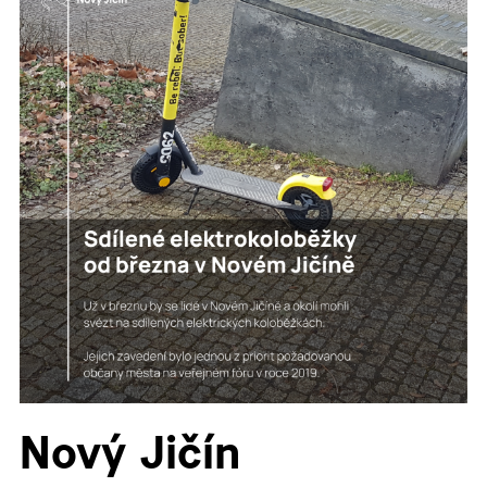
▼
▼
▼
▼
▼
Nový Jičín