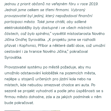
jednou z priorit občanů na veřejném fóru v roce 2019.
Jednali jsme celkem se třemi firmami. Vybraný
provozovatel byl jediný, který nepožadoval finanční
participaci města. Také jsme chtěli, aby sdílené
elektrokoloběžky byly dostupné i ve všech místních
částech, což bylo splněno,“
vysvětlil místostarosta Nového
Jičína Ondřej Syrovátka. „K projektu jsme se rozhodli
přizvat i Kopřivnici, Příbor a některé další obce, což umožní
cestování i za hranice Nového Jičína,“ pokračoval
Syrovátka.
Provozovatel systému po městě požaduje, aby mu
umožnilo odstavování koloběžek na pozemcích města,
nejlépe u stojanů určených pro jízdní kola nebo na
místech, kde nebudou omezovat chodce ani auta. Po
sezoně se projekt vyhodnotí a podle jeho úspěšnosti se s
firmou město dohodne, zda a za jakých podmínek v něm
bude pokračovat.