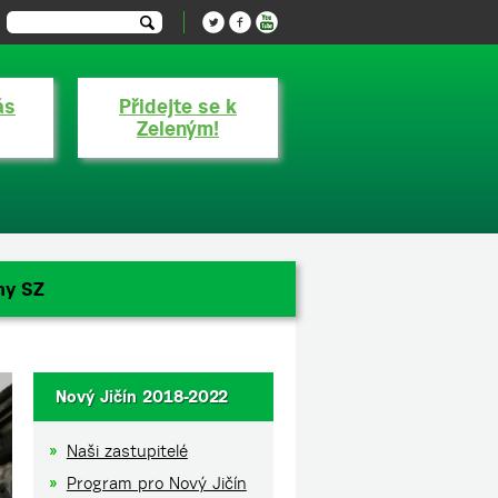
ás
Přidejte se k
Zeleným!
ny SZ
Nový Jičín 2018-2022
Naši zastupitelé
Program pro Nový Jičín