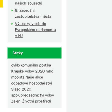
našich sousedů
9. zasedání
zastupitelstva města
Výsledky voleb do
Evropského parlamentu
v NJ
Štítky
m
cyklo
komunální politika
Krajské volby 2020
mhd
mobilita
Naše akce
odpadové hospodářství
Sjezd 2020
spolupředsednictví
volby
Zelení
Životní prostředí