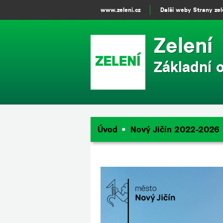
www.zeleni.cz
Další weby Strany ze
Zelení
Základní 
Úvod
Nový Jičín 2022-2026