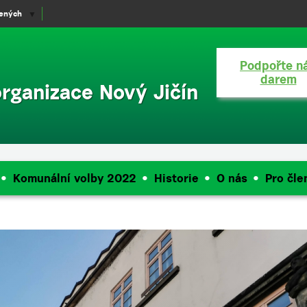
lených
▼
Podpořte n
darem
organizace Nový Jičín
Komunální volby 2022
Historie
O nás
Pro čle