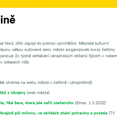
ině
se Nový Jičín zapojil do pomoci uprchlíkům. Městské kulturní
dporu válkou sužované zemi, město zorganizovalo kurzy češtiny,
ganizuje 2x týdně setkávání ukrajinských občanů žijících v naše
v odkazech níže.
álá stránka na webu města v češtině i ukrajinštině)
íků z Ukrajiny
(web města)
ídla, říká žena, která jela vařit utečencům
(iDnes, 1.3.2022)
krajině půl milionu, ve sbírkách shání potraviny a postele
(TV