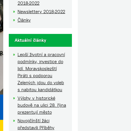
2018-2022
Newslettery 2018-2022
Články
Aktuální články
Lepší životní a pracovní
podmínky, investice do
lidí. Moravskoslezští
Piráti s podporou
Zelených jdou do voleb
s nabitou kandidátkou
Výlohy v historické
budově na ulici 28. října
prezentují město
Novojičínští žáci
představili Příběhy