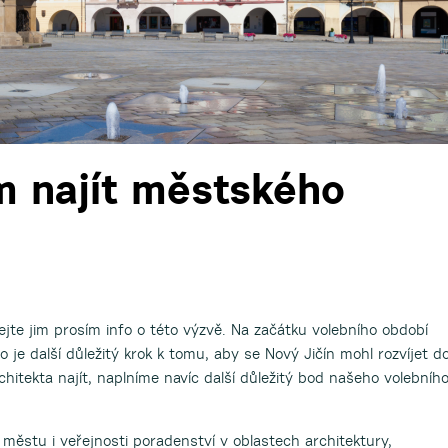
 najít městského
ejte jim prosím info o této výzvě. Na začátku volebního období
to je další důležitý krok k tomu, aby se Nový Jičín mohl rozvíjet d
chitekta najít, naplníme navíc další důležitý bod našeho volebníh
městu i veřejnosti poradenství v oblastech architektury,