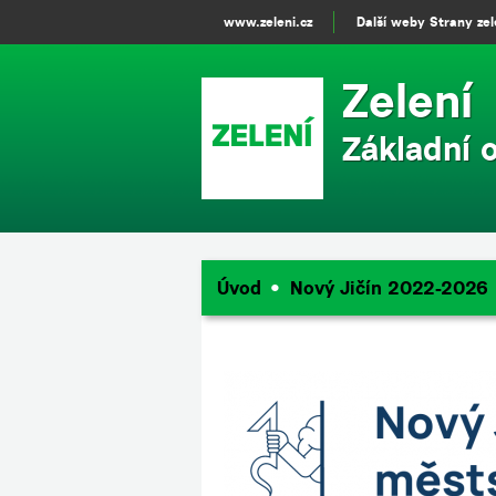
www.zeleni.cz
Další weby Strany ze
Zelení
Základní 
Úvod
Nový Jičín 2022-2026