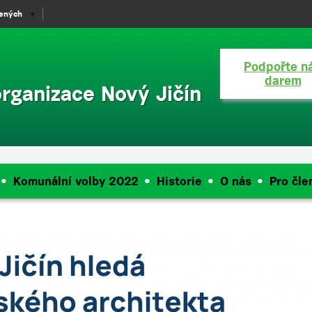
lených
▼
Podpořte n
darem
organizace Nový Jičín
Komunální volby 2022
Historie
O nás
Pro čle