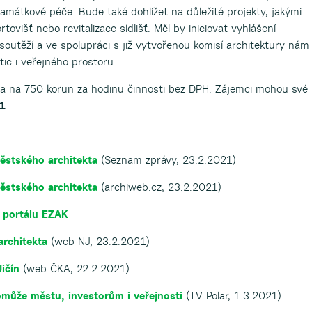
mátkové péče. Bude také dohlížet na důležité projekty, jakými
ovišť nebo revitalizace sídlišť. Měl by iniciovat vyhlášení
soutěží a ve spolupráci s již vytvořenou komisí architektury nám
ic i veřejného prostoru.
a na 750 korun za hodinu činnosti bez DPH. Zájemci mohou své
21
.
městského architekta
(Seznam zprávy, 23.2.2021)
městského architekta
(archiweb.cz, 23.2.2021)
 portálu EZAK
architekta
(web NJ, 23.2.2021)
ičín
(web ČKA, 22.2.2021)
může městu, investorům i veřejnosti
(TV Polar, 1.3.2021)