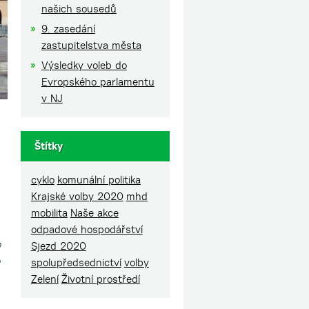
našich sousedů
9. zasedání
zastupitelstva města
Výsledky voleb do
Evropského parlamentu
v NJ
Štítky
cyklo
komunální politika
Krajské volby 2020
mhd
mobilita
Naše akce
odpadové hospodářství
o
Sjezd 2020
o
spolupředsednictví
volby
Zelení
Životní prostředí