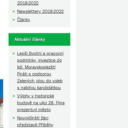
2018-2022
Newslettery 2018-2022
Články
Aktuální články
Lepší životní a pracovní
podmínky, investice do
lidí. Moravskoslezští
Piráti s podporou
Zelených jdou do voleb
s nabitou kandidátkou
Výlohy v historické
budově na ulici 28. října
prezentují město
Novojičínští žáci
představili Příběhy