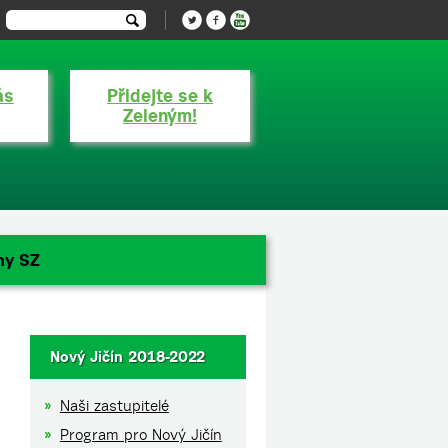
ás
Přidejte se k
Zeleným!
ny SZ
Nový Jičín 2018-2022
Naši zastupitelé
Program pro Nový Jičín