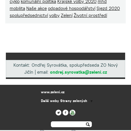
cyklo
komunální politika
Krajské volby 2020
mhd
mobilita
Naše akce
odpadové hospodářství
Sjezd 2020
spolupředsednictví
volby
Zelení
Životní prostředí
Kontakt: Ondřej Syrovátka, spolupředseda ZO Nový
Jičín | email:
ondrej.syrovatka@zeleni.cz
www.zeleni.cz
Další weby Strany zelených
▼