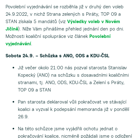
Povolební vyjednávání se rozběhla již v druhý den voleb
24.9.2022, v nichž Strana zelených s Piráty, TOP 09 a
STAN získala 5 mandátů (viz
Výsledky voleb v Novém
Jičíně
). Níže Vám přinášíme přehled jednání den po dni.
Možnosti koaliční spolupráce viz článek
Povolební
vyjednávání
.
Sobota 24.9. – Schůzka s ANO, ODS a KDU-ČSL
Již večer okolo 21:00 nás pozval starosta Stanislav
Kopecký (ANO) na schůzku s dosavadními koaličními
stranami, tj. ANO, ODS, KDU-ČSL a Zelení s Piráty,
TOP 09 a STAN
Pan starosta deklaroval vůli pokračovat ve stávající
koalici a vyzval k podepsání memoranda již v pondělí
26.9.
Na této schůzce jsme vyjádřili ochotu jednat o
pokračování koalice, nicméně požádali jsme o odložení