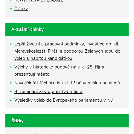
Články
Aktuální články
Lepší životní a pracovní podmínky, investice do lidí.
Moravskoslezští Piráti s podporou Zelených jdou do
voleb s nabitou kandidátkou
Výlohy v historické budově na ulici 28. října
prezentují město
Novojičínští žáci představili Příběhy našich sousedů
9. zasedání zastupitelstva města
Výsledky voleb do Evropského parlamentu v NJ
Štítky