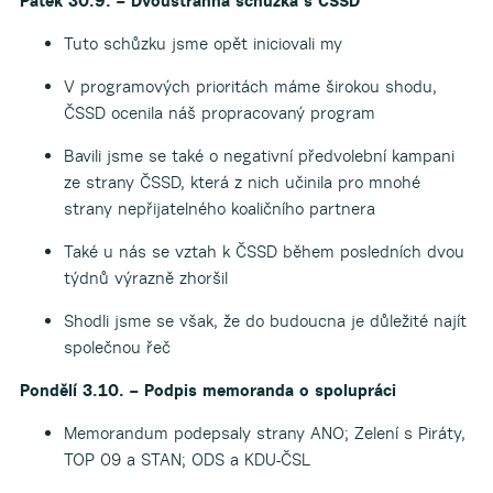
Pátek 30.9. – Dvoustranná schůzka s ČSSD
Tuto schůzku jsme opět iniciovali my
V programových prioritách máme širokou shodu,
ČSSD ocenila náš propracovaný program
Bavili jsme se také o negativní předvolební kampani
ze strany ČSSD, která z nich učinila pro mnohé
strany nepřijatelného koaličního partnera
Také u nás se vztah k ČSSD během posledních dvou
týdnů výrazně zhoršil
Shodli jsme se však, že do budoucna je důležité najít
společnou řeč
Pondělí 3.10. – Podpis memoranda o spolupráci
Memorandum podepsaly strany ANO; Zelení s Piráty,
TOP 09 a STAN; ODS a KDU-ČSL