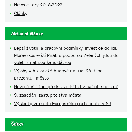
Newslettery 2018-2022
Články
Aktuální články
Lepší životní a pracovní podmínky, investice do lidí.
Moravskoslezští Piráti s podporou Zelených jdou do
voleb s nabitou kandidátkou
Výlohy v historické budově na ulici 28. října
prezentují město
Novojičínští žáci představili Příběhy našich sousedů
9. zasedání zastupitelstva města
Výsledky voleb do Evropského parlamentu v NJ
Štítky