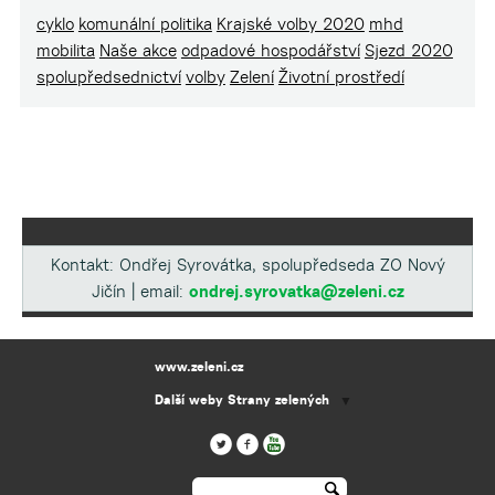
cyklo
komunální politika
Krajské volby 2020
mhd
mobilita
Naše akce
odpadové hospodářství
Sjezd 2020
spolupředsednictví
volby
Zelení
Životní prostředí
Kontakt: Ondřej Syrovátka, spolupředseda ZO Nový
Jičín | email:
ondrej.syrovatka@zeleni.cz
www.zeleni.cz
Další weby Strany zelených
▼