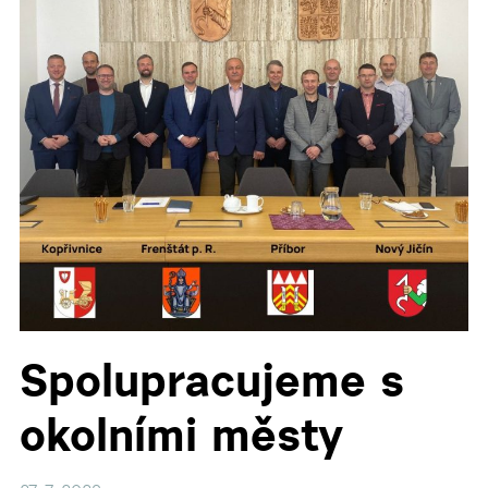
▼
▼
▼
▼
▼
Spolupracujeme s
okolními městy