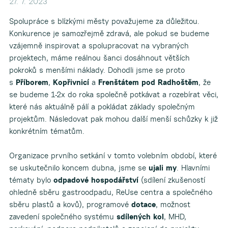
27. 7. 2023
Spolupráce s blízkými městy považujeme za důležitou.
Konkurence je samozřejmě zdravá, ale pokud se budeme
vzájemně inspirovat a spolupracovat na vybraných
projektech, máme reálnou šanci dosáhnout větších
pokroků s menšími náklady. Dohodli jsme se proto
s
Příborem
,
Kopřivnicí
a
Frenštátem pod Radhoštěm
, že
se budeme 1-2x do roka společně potkávat a rozebírat věci,
které nás aktuálně pálí a pokládat základy společným
projektům. Následovat pak mohou další menší schůzky k již
konkrétním tématům.
Organizace prvního setkání v tomto volebním období, které
se uskutečnilo koncem dubna, jsme se
ujali my
. Hlavními
tématy bylo
odpadové hospodářství
(sdílení zkušeností
ohledně sběru gastroodpadu, ReUse centra a společného
sběru plastů a kovů), programové
dotace
, možnost
zavedení společného systému
sdílených kol
, MHD,