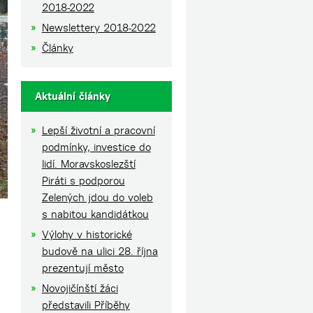
2018-2022
Newslettery 2018-2022
Články
Aktuální články
Lepší životní a pracovní
podmínky, investice do
lidí. Moravskoslezští
Piráti s podporou
Zelených jdou do voleb
s nabitou kandidátkou
Výlohy v historické
budově na ulici 28. října
prezentují město
Novojičínští žáci
představili Příběhy