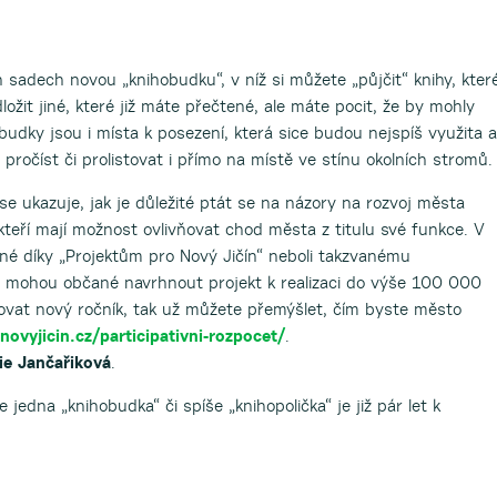
dech novou „knihobudku“, v níž si můžete „půjčit“ knihy, kter
žit jiné, které již máte přečtené, ale máte pocit, že by mohly
budky jsou i místa k posezení, která sice budou nejspíš využita 
y pročíst či prolistovat i přímo na místě ve stínu okolních stromů.
 ukazuje, jak je důležité ptát se na názory na rozvoj města
kteří mají možnost ovlivňovat chod města z titulu své funkce. V
né díky „Projektům pro Nový Jičín“ neboli takzvanému
ž mohou občané navrhnout projekt k realizaci do výše 100 000
ovat nový ročník, tak už můžete přemýšlet, čím byste město
ovyjicin.cz/participativni-rozpocet/
.
ie Jančařiková
.
e jedna „knihobudka“ či spíše „knihopolička“ je již pár let k