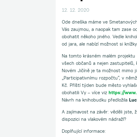
12. 12. 2020
Ode dneška máme ve Smetanových sa
Vás zaujmou, a naopak tam zase odlo
obohatit někoho jiného. Vedle kniho
od jara, ale nabízí možnost si knížk
Na tomto krásném malém projektu se
všech občanů a nejen zastupitelů, 
Novém Jičíně je ta možnost mimo ji
„Participativnímu rozpočtu“, v něm
Kč. Příští týden bude město vyhlaš
obohatili Vy – více viz
https://www.n
Návrh na knihobudku předložila
Luc
A zajímavost na závěr: věděli jste, ž
dispozici na vlakovém nádraží?
Doplňující informace: