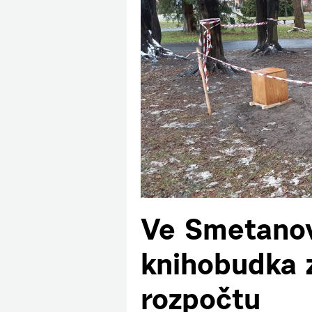
Ve Smetanov
knihobudka z
rozpočtu