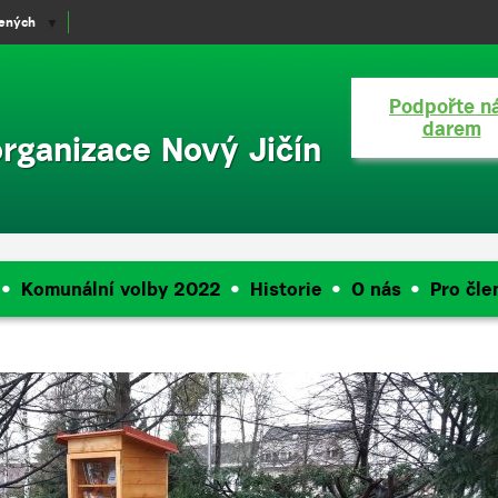
lených
▼
Podpořte n
darem
organizace Nový Jičín
Komunální volby 2022
Historie
O nás
Pro čle