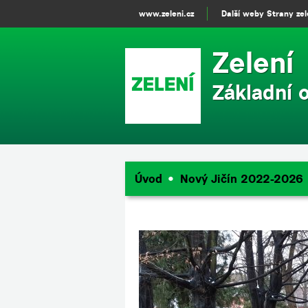
www.zeleni.cz
Další weby Strany ze
Zelení
Základní 
Úvod
Nový Jičín 2022-2026