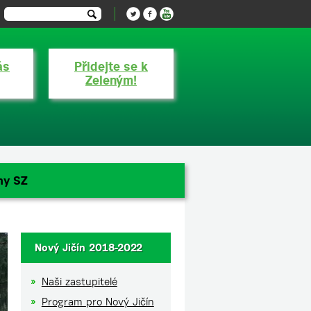
ás
Přidejte se k
Zeleným!
ny SZ
Nový Jičín 2018-2022
Naši zastupitelé
Program pro Nový Jičín