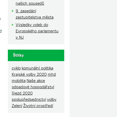
našich sousedů
9. zasedání
zastupitelstva města
é
Výsledky voleb do
Evropského parlamentu
až
v NJ
Štítky
cyklo
komunální politika
Krajské volby 2020
mhd
mobilita
Naše akce
odpadové hospodářství
Sjezd 2020
spolupředsednictví
volby
Zelení
Životní prostředí