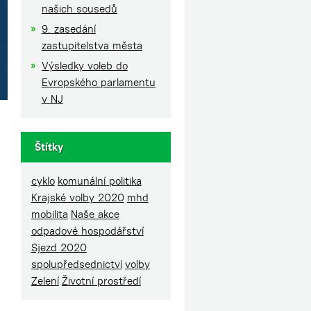
našich sousedů
9. zasedání
zastupitelstva města
Výsledky voleb do
Evropského parlamentu
v NJ
Štítky
cyklo
komunální politika
Krajské volby 2020
mhd
mobilita
Naše akce
odpadové hospodářství
Sjezd 2020
spolupředsednictví
volby
Zelení
Životní prostředí