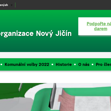
lených
▼
Podpořte n
darem
organizace Nový Jičín
Komunální volby 2022
Historie
O nás
Pro čle