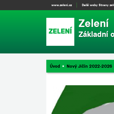
www.zeleni.cz
Další weby Strany ze
Zelení
Základní 
Úvod
Nový Jičín 2022-2026