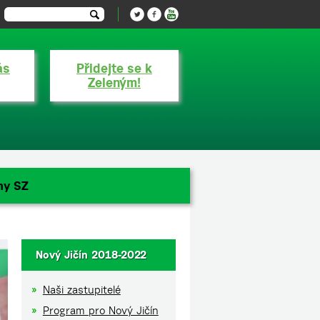
ás
Přidejte se k
Zeleným!
ny SZ
Nový Jičín 2018-2022
Naši zastupitelé
Program pro Nový Jičín