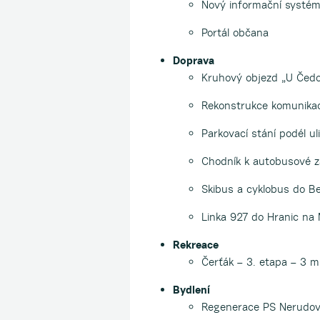
Nový informační systé
Portál občana
Doprava
Kruhový objezd „U Čedoku
Rekonstrukce komunikace
Parkovací stání podél u
Chodník k autobusové z
Skibus a cyklobus do B
Linka 927 do Hranic na
Rekreace
Čerťák – 3. etapa – 3 mi
Bydlení
Regenerace PS Nerudova 