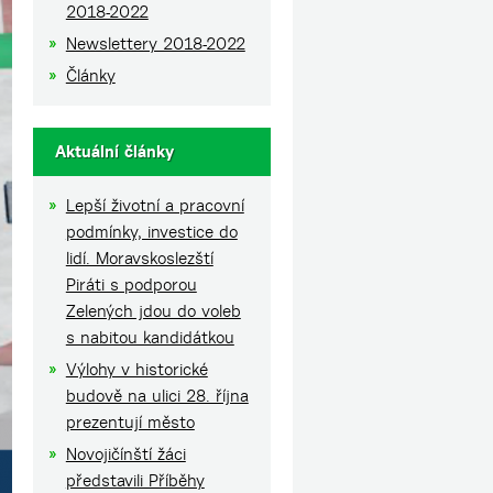
2018-2022
Newslettery 2018-2022
Články
Aktuální články
Lepší životní a pracovní
podmínky, investice do
lidí. Moravskoslezští
Piráti s podporou
Zelených jdou do voleb
s nabitou kandidátkou
Výlohy v historické
budově na ulici 28. října
prezentují město
Novojičínští žáci
představili Příběhy