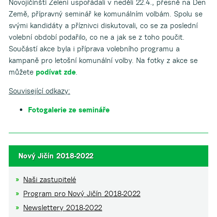
Novojičínští Zelení uspořádali v neděli 22.4., přesně na Den
Země, přípravný seminář ke komunálním volbám. Spolu se
svými kandidáty a příznivci diskutovali, co se za poslední
volební období podařilo, co ne a jak se z toho poučit.
Součástí akce byla i příprava volebního programu a
kampaně pro letošní komunální volby. Na fotky z akce se
můžete
podívat zde
.
Související odkazy:
Fotogalerie ze semináře
Nový Jičín 2018-2022
Naši zastupitelé
Program pro Nový Jičín 2018-2022
Newslettery 2018-2022