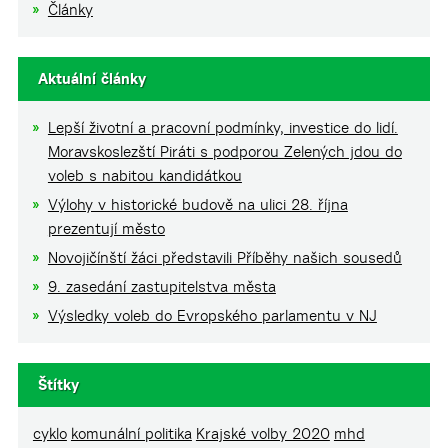
Články
Aktuální články
Lepší životní a pracovní podmínky, investice do lidí.
Moravskoslezští Piráti s podporou Zelených jdou do
voleb s nabitou kandidátkou
Výlohy v historické budově na ulici 28. října
prezentují město
Novojičínští žáci představili Příběhy našich sousedů
9. zasedání zastupitelstva města
Výsledky voleb do Evropského parlamentu v NJ
Štítky
cyklo
komunální politika
Krajské volby 2020
mhd