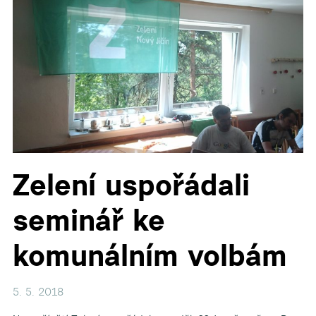
▼
▼
▼
▼
Zelení uspořádali
▼
seminář ke
komunálním volbám
5. 5. 2018