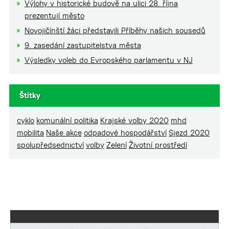
Výlohy v historické budově na ulici 28. října
prezentují město
Novojičínští žáci představili Příběhy našich sousedů
9. zasedání zastupitelstva města
Výsledky voleb do Evropského parlamentu v NJ
Štítky
cyklo
komunální politika
Krajské volby 2020
mhd
mobilita
Naše akce
odpadové hospodářství
Sjezd 2020
spolupředsednictví
volby
Zelení
Životní prostředí