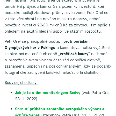
není havarijní (viz foto), a jehož skutečným účelem je
umožnění průjezdu kamionů na pozemky investorů, kteří
nedaleko hodlají zbudovat průmyslovou zónu. Petr Orel se
v této věci obrátil na nového ministra dopravy, neboť
považuje investici 20-30 milionů Kč za zbytnou, tím spíše s
ohledem na akutní hledání úspor ve státním rozpočtu.
Petr Orel se principiálně postavil
proti pořádání
Olympijských her v Pekingu
a komentoval nelibě vyjádření
ke skartaci materiálů ohledně „
vrbětické kauzy
“ na Hradě.
A protože ve svém volném čase rád odpočívá aktivně,
zaznamenal úspěch i na poli ochranářském, kdy se podařilo
fotografické zachycení loňských mláďat orla skalního.
Související odkazy:
Jak je to s tím monitoringem Bečvy
(web Petra Orla,
28. 1. 2022)
Shrnutí průběhu senátního evropského výboru a
schůze Senátu
(facebook Petra Orla, 21. 1. 2022)