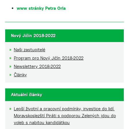
www stránky Petra Orla
Nový Jičín 2018-2022
Naši zastupitelé
Program pro Nový Jičín 2018-2022
Newslettery 2018-2022
Články
Aktuální články
Lepší životní a pracovní podmínky, investice do lidí.
Moravskoslezští Piráti s podporou Zelených jdou do
voleb s nabitou kandidátkou