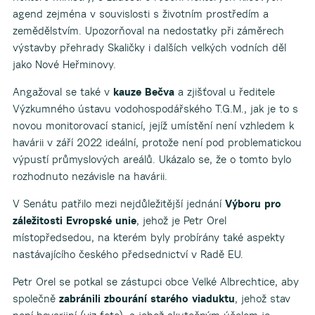
agend zejména v souvislosti s životním prostředím a
zemědělstvím. Upozorňoval na nedostatky při záměrech
výstavby přehrady Skaličky i dalších velkých vodních děl
jako Nové Heřminovy.
Angažoval se také v
kauze Bečva
a zjišťoval u ředitele
Výzkumného ústavu vodohospodářského T.G.M., jak je to s
novou monitorovací stanicí, jejíž umístění není vzhledem k
havárii v září 2022 ideální, protože není pod problematickou
výpustí průmyslových areálů. Ukázalo se, že o tomto bylo
rozhodnuto nezávisle na havárii.
V Senátu patřilo mezi nejdůležitější jednání
Výboru pro
záležitosti Evropské unie
, jehož je Petr Orel
místopředsedou, na kterém byly probírány také aspekty
nastávajícího českého předsednictví v Radě EU.
Petr Orel se potkal se zástupci obce Velké Albrechtice, aby
společně
zabránili zbourání starého viaduktu
, jehož stav