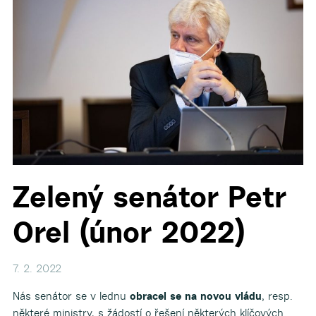
▼
▼
▼
▼
Zelený senátor Petr
▼
Orel (únor 2022)
7. 2. 2022
Nás senátor se v lednu
obracel se na novou vládu
, resp.
některé ministry, s žádostí o řešení některých klíčových