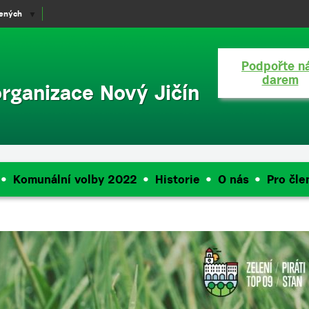
lených
▼
Podpořte n
darem
organizace Nový Jičín
Komunální volby 2022
Historie
O nás
Pro čle