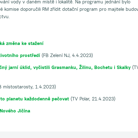
ování vody v daném místě i lokalitě. Na programu jednání bylo
é komise doporučili RM zřídit dotační program pro majitele budo
ctvu.
cká změna ke stažení
ivotního prostředí
(FB Zelení NJ, 4.4.2023)
čný jarní úklid, vyčistili Grasmanku, Žilinu, Bochetu i Skalky
(T
 místostarosty, 1.4.2023)
tuto planetu každodenně pečovat
(TV Polar, 21.4.2023)
Nového Jičína