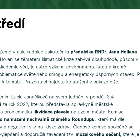
tředí
 Země v aule radnice uskutečnila
přednáška RNDr. Jana Hollana
 Hollan se tématem klimatické krize zabývá dlouhodobě, působí v
kademie věd, je astrofyzikem, environmentalistou a kromě
roblematice světelného smogu a energeticky úsporných staveb. P
 k tématu. Prezentaci najdete ke stažení v odkaze níže.
ením Lucie Janačikové na svém jednání v pondělí 3.4.
i
za rok 2022, kterou představila správkyně městské
la problematika
likvidace plevele
na území města. Komise
pro nahrazení nechvalně známého Roundupu
, který má dle
y a negativní vliv na lidské zdraví. Členové komise společně se
vylepšení a doporučili zavedení tzv.
mozaikového sečení
, které je