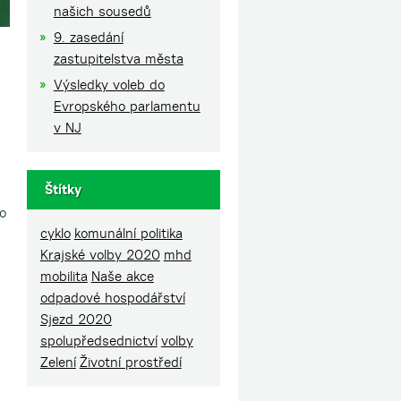
našich sousedů
9. zasedání
zastupitelstva města
Výsledky voleb do
Evropského parlamentu
v NJ
Štítky
o
cyklo
komunální politika
Krajské volby 2020
mhd
mobilita
Naše akce
odpadové hospodářství
Sjezd 2020
spolupředsednictví
volby
Zelení
Životní prostředí