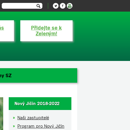
ás
Přidejte se k
Zeleným!
ny SZ
Nový Jičín 2018-2022
Naši zastupitelé
Program pro Nový Jičín