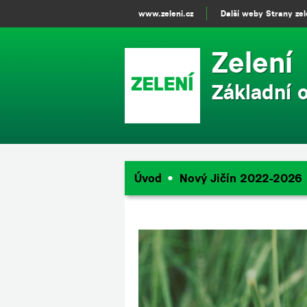
www.zeleni.cz
Další weby Strany ze
Zelení
Základní 
Úvod
Nový Jičín 2022-2026