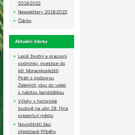
2018-2022
Newslettery 2018-2022
Články
Aktuální články
Lepší životní a pracovní
podmínky, investice do
lidí. Moravskoslezští
Piráti s podporou
Zelených jdou do voleb
s nabitou kandidátkou
Výlohy v historické
budově na ulici 28. října
prezentují město
Novojičínští žáci
představili Příběhy