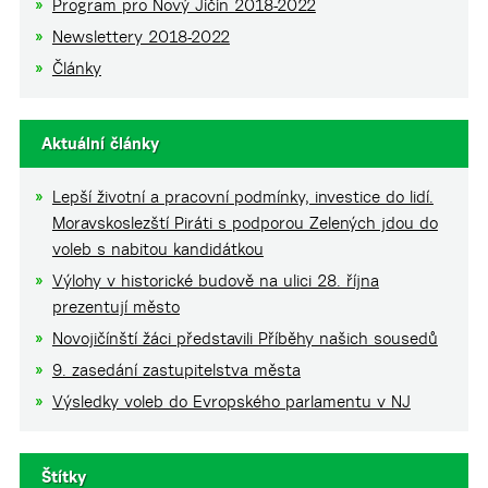
Program pro Nový Jičín 2018-2022
Newslettery 2018-2022
Články
Aktuální články
Lepší životní a pracovní podmínky, investice do lidí.
Moravskoslezští Piráti s podporou Zelených jdou do
voleb s nabitou kandidátkou
Výlohy v historické budově na ulici 28. října
prezentují město
Novojičínští žáci představili Příběhy našich sousedů
9. zasedání zastupitelstva města
Výsledky voleb do Evropského parlamentu v NJ
Štítky