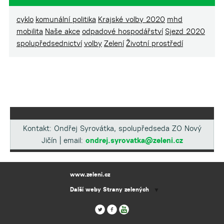
cyklo
komunální politika
Krajské volby 2020
mhd
mobilita
Naše akce
odpadové hospodářství
Sjezd 2020
spolupředsednictví
volby
Zelení
Životní prostředí
Kontakt: Ondřej Syrovátka, spolupředseda ZO Nový
Jičín | email:
ondrej.syrovatka@zeleni.cz
www.zeleni.cz
Další weby Strany zelených
▼