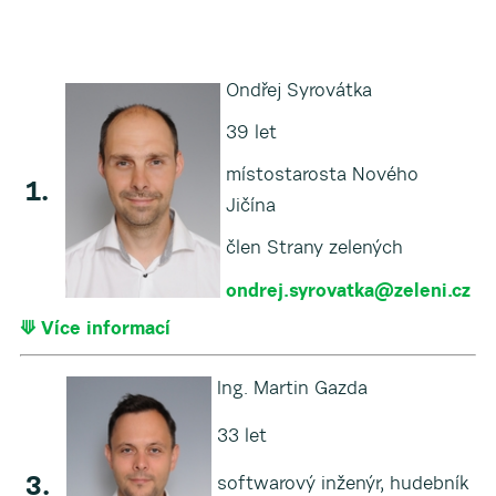
▼
Ondřej Syrovátka
▼
39 let
▼
místostarosta Nového
1.
Jičína
▼
člen Strany zelených
ondrej.syrovatka@zeleni.cz
▼
⟱ Více informací
Ing. Martin Gazda
33 let
3.
softwarový inženýr, hudebník