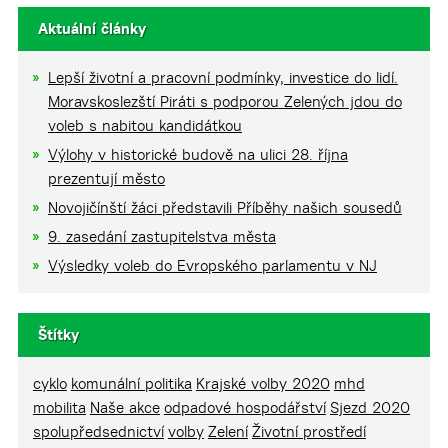
Aktuální články
Lepší životní a pracovní podmínky, investice do lidí.
Moravskoslezští Piráti s podporou Zelených jdou do
voleb s nabitou kandidátkou
Výlohy v historické budově na ulici 28. října
prezentují město
Novojičínští žáci představili Příběhy našich sousedů
9. zasedání zastupitelstva města
Výsledky voleb do Evropského parlamentu v NJ
Štítky
cyklo
komunální politika
Krajské volby 2020
mhd
mobilita
Naše akce
odpadové hospodářství
Sjezd 2020
spolupředsednictví
volby
Zelení
Životní prostředí