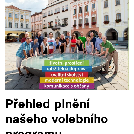
▼
▼
▼
▼
▼
Přehled plnění
našeho volebního
programu