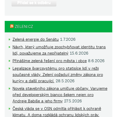
ZELENI.CZ
Zelená energie do Senátu
1.7.2026
Návrh, který umožňuje zpochybňovat identitu trans
lidí, považujeme za nepřijatelný
15.6.2026
Přinášíme zelená řešení pro města i obce
8.6.2026
Legalizace švarcsystému pro statisíce lidí v režii
současné vlády. Zelení požadují změny zákona pro
kurýry a další pracující.
28.5.2026
Novela stavebního zákona umlčuje občany. Varujeme
před developerským bianco šekem nejen pro
Andreje Babiše a jeho firmy
27.5.2026
Česká vláda se v OSN odmítla přihlásit k ochraně
klimatu. A doma rozkládá ochranu lidských práv.