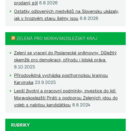
prodaný gól
6.8.2026
Ostatky odlovených medvědů na Slovensku ukázaly,
jak v hrozivém stavu šelmy jsou
6.8.2026
ZELENÁ PRO MORAVSKOSLEZSKÝ KRAJ
Zelení se vracejí do Poslanecké sněmovny: Důležitý
okamžik pro demokracii, přírodu i lidská práva.
8.10.2025
Přírodovědná vycházka posthornickou krajinou
Karvinska
23.9.2025
Lepší životní a pracovní podmínky, investice do lidí.
Moravskoslezští Piráti s podporou Zelených jdou do
voleb s nabitou kandidátkou
8.8.2024
RUBRIKY