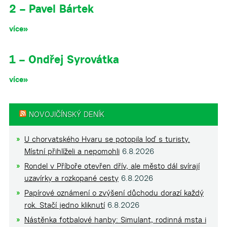
2 – Pavel Bártek
více»
1 – Ondřej Syrovátka
více»
NOVOJIČÍNSKÝ DENÍK
U chorvatského Hvaru se potopila loď s turisty.
Místní přihlíželi a nepomohli
6.8.2026
Rondel v Příboře otevřen dřív, ale město dál svírají
uzavírky a rozkopané cesty
6.8.2026
Papírové oznámení o zvýšení důchodu dorazí každý
rok. Stačí jedno kliknutí
6.8.2026
Nástěnka fotbalové hanby: Simulant, rodinná msta i