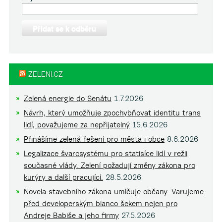
ZELENI.CZ
Zelená energie do Senátu
1.7.2026
Návrh, který umožňuje zpochybňovat identitu trans
lidí, považujeme za nepřijatelný
15.6.2026
Přinášíme zelená řešení pro města i obce
8.6.2026
Legalizace švarcsystému pro statisíce lidí v režii
současné vlády. Zelení požadují změny zákona pro
kurýry a další pracující.
28.5.2026
Novela stavebního zákona umlčuje občany. Varujeme
před developerským bianco šekem nejen pro
Andreje Babiše a jeho firmy
27.5.2026