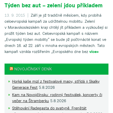
Týden bez aut – zelení jdou příkladem
▼
13. 9. 2015 |
Září je již tradičně měsícem, kdy probíhá
▼
celoevropská kampaň za udržitelnou mobilitu. Zelení
v Moravskoslezském kraji chtějí jít příkladem a vyzkoušejí si
prožít týden bez aut. Celoevropská kampaň s názvem
▼
„Evropský týden mobility“ se bude již počtrnácté konat ve
dnech 16. až 22. září v mnoha evropských městech. Tato
kampaň vznikla rozšířením „Evropského dne bez
více»
▼
▼
NOVOJIČÍNSKÝ DENÍK
Horká kaše mizí z festivalové mapy, střídá ji Skalky
Generace Fest
5.8.2026
Kam na Novojičínsku: rodinný festiválek, koncerty či
večer na Štramberku
5.8.2026
Stěhování Radegasta do svatyně. Frenštát