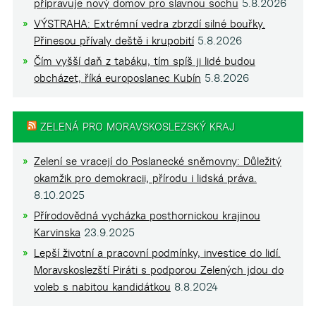
připravuje nový domov pro slavnou sochu
5.8.2026
VÝSTRAHA: Extrémní vedra zbrzdí silné bouřky.
Přinesou přívaly deště i krupobití
5.8.2026
Čím vyšší daň z tabáku, tím spíš ji lidé budou
obcházet, říká europoslanec Kubín
5.8.2026
ZELENÁ PRO MORAVSKOSLEZSKÝ KRAJ
Zelení se vracejí do Poslanecké sněmovny: Důležitý
okamžik pro demokracii, přírodu i lidská práva.
8.10.2025
Přírodovědná vycházka posthornickou krajinou
Karvinska
23.9.2025
Lepší životní a pracovní podmínky, investice do lidí.
Moravskoslezští Piráti s podporou Zelených jdou do
voleb s nabitou kandidátkou
8.8.2024