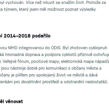
yl vychován. Více než mluvit se snažím činit. Protože za
 za týmem, který jsem měl možnost poznat výsledky
bí 2014–2018 podařilo
vou MHD integrovanou do ODIS. Byl zhotoven cyklopruh
ská hromadná doprava a podpora cyklistů příznivě ovlivňuj
ě. Veřejné fórum, pocitové mapy, elektonická mapa nápadů
e jsou nástroje dobré pro komunikaci s občany města a
čany je pilířem pro spokojený život ve městě a dává
nkám pro zkvalitnění prostředí a odstranění nedostatků.
ěl věnovat