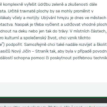
ěl komplexně vyřešit údržbu zeleně a zkušenosti dále
ěsta. Určité travnaté plochy by se mohly proměnit v
řilákaly včely a motýly. Ubývání hmyzu je dnes ve městech
 ptactva. Naopak je třeba vyčlenit a udržovat vhodné ploc
ednout na deku nebo jen tak do trávy. V místních částech,
 kulturní a společenský život, chci vznik těchto
“) podpořit. Samozřejmě chci také nadále rozvíjet a školit
sičů Nový Jičín – Straník tak, aby byla v případě povodn
událostí schopna pomoci či poskytnout potřebnou techni