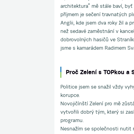
architektura“ mě stále baví, byť
příjmem je sečení travnatých plo
Anglii, kde jsem dva roky žil a 
než sedavé zaměstnání v kancelá
dobrovolných hasičů ve Straník
jsme s kamarádem Radimem Sváč
Proč Zelení s TOPkou a
Politice jsem se snažil vždy vyh
korupce.
Novojičínští Zelení pro mě zůs
vytvořili dobrý tým, který si za
programu.
Nesnažím se společnosti nutit 