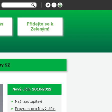
ás
Přidejte se k
Zeleným!
ny SZ
Nový Jičín 2018-2022
Naši zastupitelé
Program pro Nový Jičín