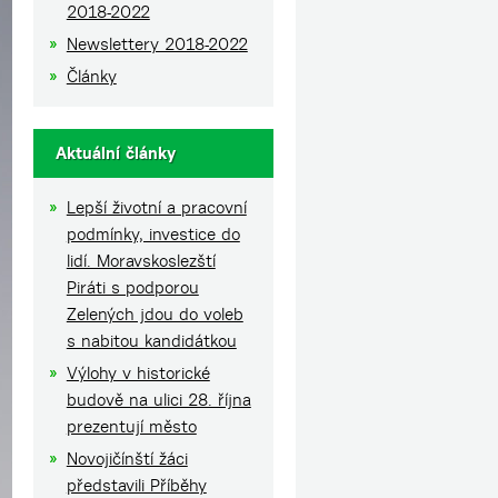
2018-2022
Newslettery 2018-2022
Články
Aktuální články
Lepší životní a pracovní
podmínky, investice do
lidí. Moravskoslezští
Piráti s podporou
Zelených jdou do voleb
s nabitou kandidátkou
Výlohy v historické
budově na ulici 28. října
prezentují město
Novojičínští žáci
představili Příběhy