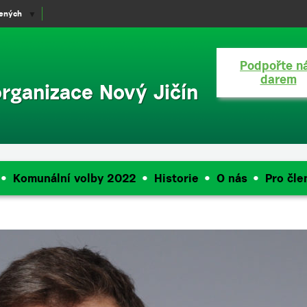
lených
▼
Podpořte n
darem
organizace Nový Jičín
Komunální volby 2022
Historie
O nás
Pro čle