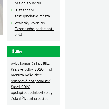
našich sousedů
9. zasedání
zastupitelstva města
Výsledky voleb do
Evropského parlamentu
v NJ
Štítky
cyklo
komunální politika
Krajské volby 2020
mhd
mobilita
Naše akce
odpadové hospodářství
Sjezd 2020
spolupředsednictví
volby
Zelení
Životní prostředí