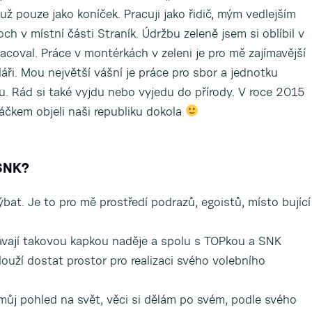
 už pouze jako koníček. Pracuji jako řidič, mým vedlejším
ch v místní části Straník. Údržbu zeleně jsem si oblíbil v
pracoval. Práce v montérkách v zeleni je pro mě zajímavější
ři. Mou největší vášní je práce pro sbor a jednotku
u. Rád si také vyjdu nebo vyjedu do přírody. V roce 2015
kem objeli naši republiku dokola
 SNK?
ýbat. Je to pro mě prostředí podrazů, egoistů, místo bující
távají takovou kapkou naděje a spolu s TOPkou a SNK
slouží dostat prostor pro realizaci svého volebního
můj pohled na svět, věci si dělám po svém, podle svého