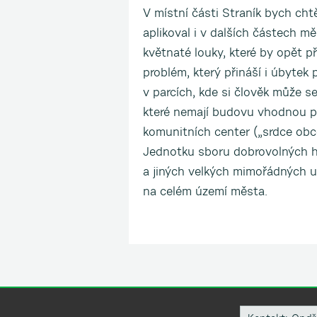
V místní části Straník bych cht
aplikoval i v dalších částech m
květnaté louky, které by opět p
problém, který přináší i úbytek
v parcích, kde si člověk může s
které nemají budovu vhodnou pro
komunitních center („srdce obce
Jednotku sboru dobrovolných ha
a jiných velkých mimořádných 
na celém území města.