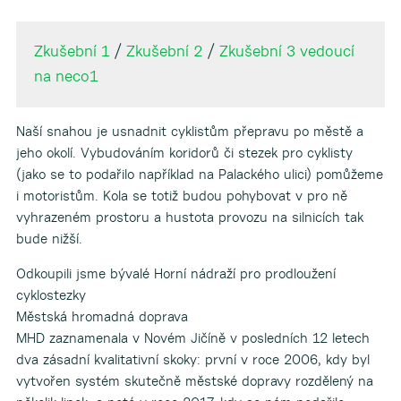
▼
Zkušební 1
/
Zkušební 2
/
Zkušební 3 vedoucí
▼
na neco1
▼
Naší snahou je usnadnit cyklistům přepravu po městě a
jeho okolí. Vybudováním koridorů či stezek pro cyklisty
(jako se to podařilo například na Palackého ulici) pomůžeme
▼
i motoristům. Kola se totiž budou pohybovat v pro ně
vyhrazeném prostoru a hustota provozu na silnicích tak
bude nižší.
▼
Odkoupili jsme bývalé Horní nádraží pro prodloužení
cyklostezky
Městská hromadná doprava
MHD zaznamenala v Novém Jičíně v posledních 12 letech
dva zásadní kvalitativní skoky: první v roce 2006, kdy byl
vytvořen systém skutečně městské dopravy rozdělený na