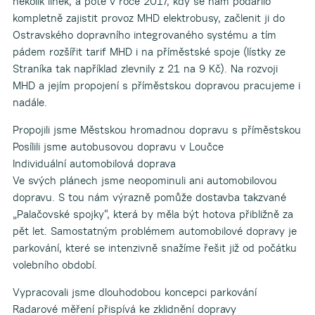
několik linek, a poté v roce 2017, kdy se nám podařilo
kompletně zajistit provoz MHD elektrobusy, začlenit ji do
Ostravského dopravního integrovaného systému a tím
pádem rozšířit tarif MHD i na příměstské spoje (lístky ze
Straníka tak například zlevnily z 21 na 9 Kč). Na rozvoji
MHD a jejím propojení s příměstskou dopravou pracujeme i
nadále.
Propojili jsme Městskou hromadnou dopravu s příměstskou
Posílili jsme autobusovou dopravu v Loučce
Individuální automobilová doprava
Ve svých plánech jsme neopominuli ani automobilovou
dopravu. S tou nám výrazně pomůže dostavba takzvané
„Palačovské spojky“, která by měla být hotova přibližně za
pět let. Samostatným problémem automobilové dopravy je
parkování, které se intenzivně snažíme řešit již od počátku
volebního období.
Vypracovali jsme dlouhodobou koncepci parkování
Radarové měření přispívá ke zklidnění dopravy