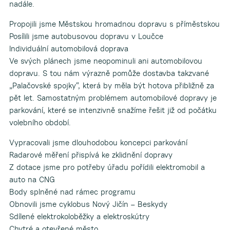
nadále.
Propojili jsme Městskou hromadnou dopravu s příměstskou
Posílili jsme autobusovou dopravu v Loučce
Individuální automobilová doprava
Ve svých plánech jsme neopominuli ani automobilovou
dopravu. S tou nám výrazně pomůže dostavba takzvané
„Palačovské spojky“, která by měla být hotova přibližně za
pět let. Samostatným problémem automobilové dopravy je
parkování, které se intenzivně snažíme řešit již od počátku
volebního období.
Vypracovali jsme dlouhodobou koncepci parkování
Radarové měření přispívá ke zklidnění dopravy
Z dotace jsme pro potřeby úřadu pořídili elektromobil a
auto na CNG
Body splněné nad rámec programu
Obnovili jsme cyklobus Nový Jičín – Beskydy
Sdílené elektrokoloběžky a elektroskútry
Chytré a otevřené město