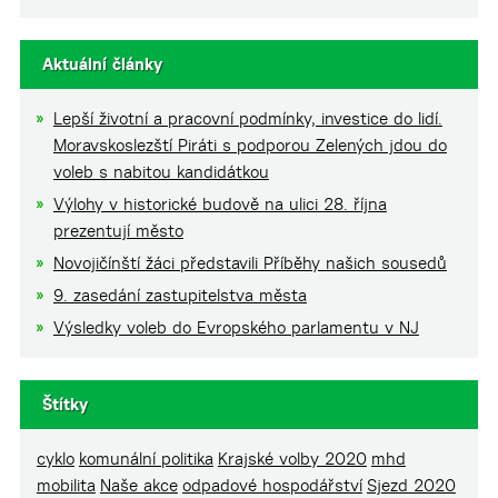
Aktuální články
Lepší životní a pracovní podmínky, investice do lidí.
Moravskoslezští Piráti s podporou Zelených jdou do
voleb s nabitou kandidátkou
Výlohy v historické budově na ulici 28. října
prezentují město
Novojičínští žáci představili Příběhy našich sousedů
9. zasedání zastupitelstva města
Výsledky voleb do Evropského parlamentu v NJ
Štítky
cyklo
komunální politika
Krajské volby 2020
mhd
mobilita
Naše akce
odpadové hospodářství
Sjezd 2020