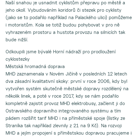
Naší snahou je usnadnit cyklistům přepravu po městě a
jeho okolí. Vybudováním koridorů či stezek pro cyklisty
(jako se to podařilo například na Palackého ulici) pomůžeme
i motoristům. Kola se totiž budou pohybovat v pro ně
vyhrazeném prostoru a hustota provozu na silnicích tak
bude nižší.
Odkoupili jsme bývalé Horní nádraží pro prodloužení
cyklostezky
Městská hromadná doprava
MHD zaznamenala v Novém Jičíně v posledních 12 letech
dva zásadní kvalitativní skoky: první v roce 2006, kdy byl
vytvořen systém skutečně městské dopravy rozdělený na
několik linek, a poté v roce 2017, kdy se nám podařilo
kompletně zajistit provoz MHD elektrobusy, začlenit ji do
Ostravského dopravního integrovaného systému a tím
pádem rozšířit tarif MHD i na příměstské spoje (lístky ze
Straníka tak například zlevnily z 21 na 9 Kč). Na rozvoji
MHD a jejím propojení s příměstskou dopravou pracujeme i